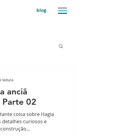
blog
e leitura
a anciã
 Parte 02
tante coisa sobre Hagia
ns detalhes curiosos e
 construção...