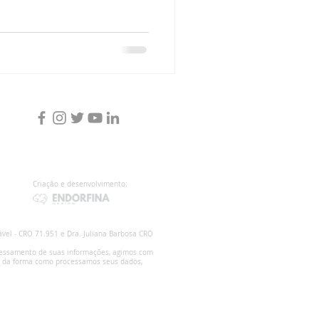
Criação e desenvolvimento:
ável - CRO 71.951 e Dra. Juliana Barbosa CRO
cessamento de suas informações, agimos com
nto da forma como processamos seus dados,