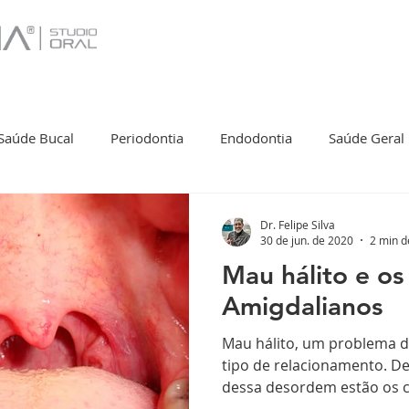
Saúde Bucal
Periodontia
Endodontia
Saúde Geral
smo
Começar
Sua comunidade
Turismo
Dr. Felipe Silva
30 de jun. de 2020
2 min d
Mau hálito e os
Amigdalianos
Mau hálito, um problema d
tipo de relacionamento. De
dessa desordem estão os c