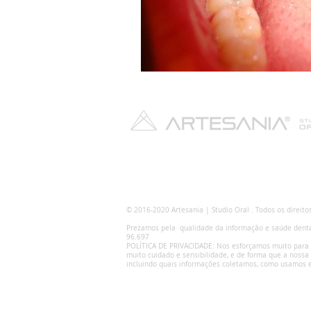
© 2016-2020 Artesania
| Studio Oral
. Todos os direito
Prezamos pela qualidade da informação e saúde dental 
96.697
POLÍTICA DE PRIVACIDADE: Nos esforçamos muito para 
muito cuidado e sensibilidade, e de forma que a nossa
incluindo quais informações coletamos, como usamos 