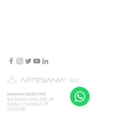
Artesania Studio Oral
Rua Barreto Leme, 2281, B1
Cambuí | Campinas, SP
13.025-085
©
2016-2020
Artesania
| Studio Oral
. Todos os direitos reservados.
Prezamos pela qualidade da informação e saúde dental dos nossos
pacientes deste 1967. Dr. Felipe Henrique da Silva - Cirurgião Dentista
responsável - CRO 71.951 e Dra. Juliana Barbosa CRO 96.697
POLÍTICA DE PRIVACIDADE: Nos esforçamos muito para construir e manter
uma relação de confiança com você. Portanto, quando o assunto é o