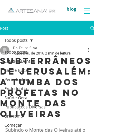
blog
Post
Todos posts
Dr. Felipe Silva
Todos posts
15 de mai. de 2016
2 min de leitura
Subterrâneos
Estética Dental
de Jerusalém:
Saúde Bucal
A Tumba dos
Periodontia
Endodontia
profetas no
Saúde Geral
Monte das
Publicações Diversas
Oliveiras
Bruxismo
Começar
Subindo o Monte das Oliveiras até o 