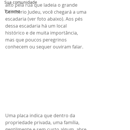
Sua comunidade
alto pela rua que ladeia o grande 
Turismo
Cemitério Judeu, você chegará a uma 
escadaria (ver foto abaixo). Aos pés 
dessa escadaria há um local 
histórico e de muita importância, 
mas que poucos peregrinos 
conhecem ou sequer ouviram falar.
Uma placa indica que dentro da 
propriedade privada, uma família, 
gentilmente e sem custo algum, abre 