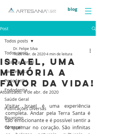
blog
Post
Todos posts
Dr. Felipe Silva
Todos posts
18 de mar. de 2020
4 min de leitura
Israel, uma
Estética Dental
memória a
Saúde Bucal
favor da vida!
Periodontia
Endodontia
Atualizado:
4 de abr. de 2020
Saúde Geral
Visitar Israel é uma experiência 
Publicações Diversas
completa. Andar pela Terra Santa é 
Bruxismo
tão emocionante e é possível sentir a 
Começar
fé queimar no coração. São infinitas 