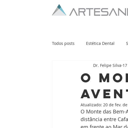
Todos posts
Estética Dental
Dr. Felipe Silva
17
Bruxismo
Começar
Su
O Mo
Aven
Atualizado:
20 de fev. d
O Monte das Bem-Ave
distância entre Caf
em frente ao Mar da