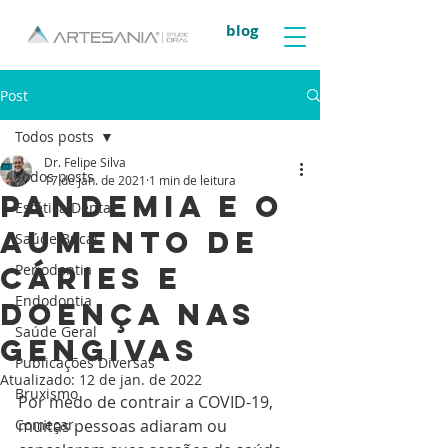
blog
Post
Todos posts
Dr. Felipe Silva
Todos posts
17 de jan. de 2021
1 min de leitura
Pandemia e o
Estética Dental
aumento de
Saúde Bucal
cáries e
Periodontia
Endodontia
doença nas
Saúde Geral
gengivas
Publicações Diversas
Atualizado:
12 de jan. de 2022
Bruxismo
Por medo de contrair a COVID-19, 
Começar
muitas pessoas adiaram ou 