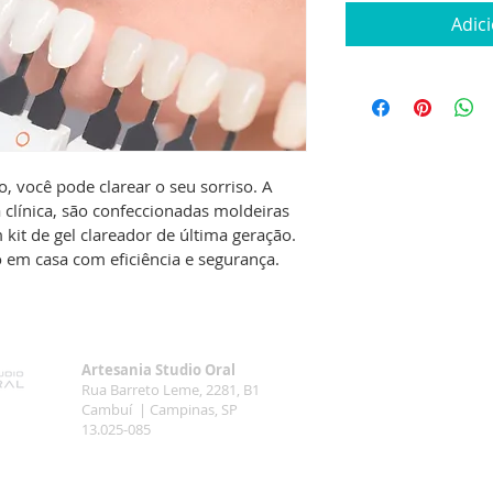
Adic
, você pode clarear o seu sorriso. A 
 clínica, são confeccionadas moldeiras 
kit de gel clareador de última geração. 
 em casa com eficiência e segurança.
Artesania Studio Oral
Rua Barreto Leme, 2281, B1
Cambuí | Campinas, SP
13.025-085