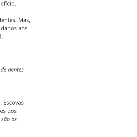
fício. 
dentes. Mas, 
 danos aos 
. 
 de dentes 
. Escovas 
es dos 
 são os 