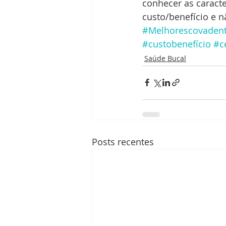
conhecer as caract
custo/benefício e n
#Melhorescovadent
#custobenefício
#c
Saúde Bucal
Posts recentes