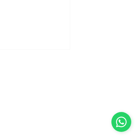
Criação e desenvolvimento:
nsumo
teligente do
ável - CRO 71.951 e Dra. Juliana Barbosa CRO
úcar!
cessamento de suas informações, agimos com
nto da forma como processamos seus dados,