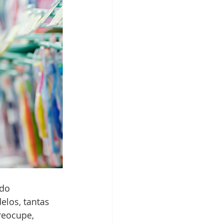
do 
elos, tantas 
reocupe, 