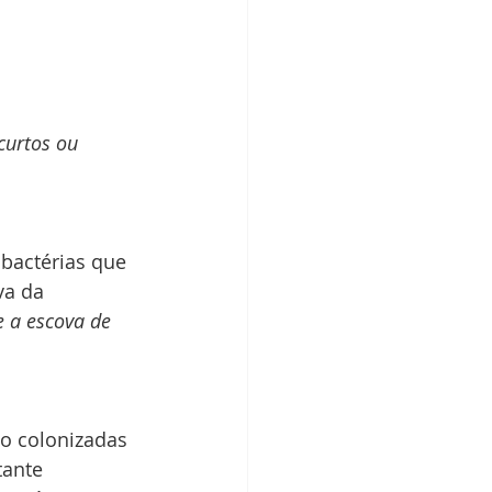
curtos ou 
bactérias que 
va da 
e a escova de 
o colonizadas 
tante 