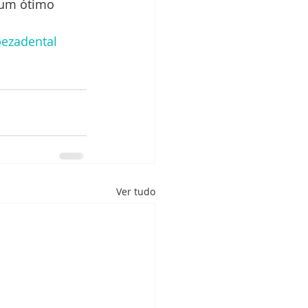
 um ótimo 
ezadental
Ver tudo