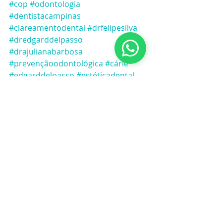
#cop
#odontologia
#dentistacampinas
#clareamentodental
#drfelipesilva
#dredgarddelpasso
#drajulianabarbosa
#prevençãoodontológica
#cárie
#edgarddelpasso
#estéticadental
#estéticadosorriso
#sensibilidadedental
#dordedente
#inverno
#Inverno
#Dentessensíveis
#DordeDente
#Sinusite
#Cáries
#RetraçãoGengival