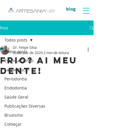
blog
Post
Todos posts
Dr. Felipe Silva
Todos posts
30 de jun. de 2020
2 min de leitura
Frio? Ai meu
Estética Dental
dente!
Saúde Bucal
Periodontia
Endodontia
Saúde Geral
Publicações Diversas
Bruxismo
Começar