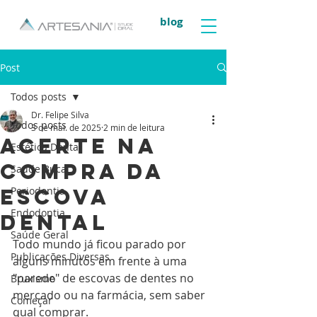
blog
Post
Todos posts
Dr. Felipe Silva
Todos posts
3 de mai. de 2025
2 min de leitura
Acerte na
Estética Dental
compra da
Saúde Bucal
escova
Periodontia
Endodontia
dental
Saúde Geral
Todo mundo já ficou parado por 
Publicações Diversas
alguns minutos em frente à uma 
"parede" de escovas de dentes no 
Bruxismo
mercado ou na farmácia, sem saber 
Começar
qual comprar.