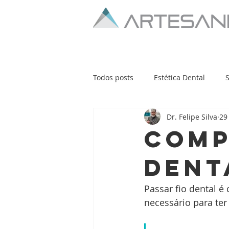
Todos posts
Estética Dental
Dr. Felipe Silva
29
Bruxismo
Começar
Su
Comp
dent
Passar fio dental é
necessário para ter