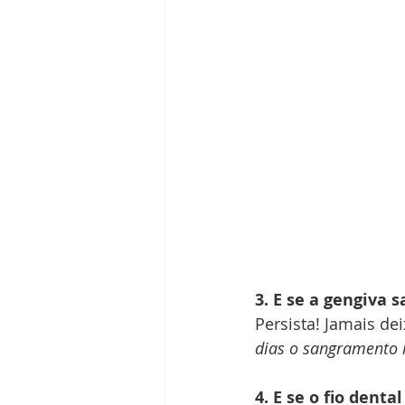
3. E se a gengiva 
Persista! Jamais de
dias o sangramento n
4. E se o fio dental