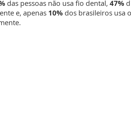
3%
47%
 das pessoas não usa fio dental, 
 d
10%
nte e, apenas 
 dos brasileiros usa o
amente.