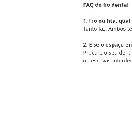
FAQ do fio dental
1. Fio ou fita, qua
Tanto faz. Ambos t
2. E se o espaço e
Procure o seu denti
ou escovas interden