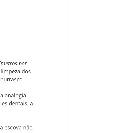
ímetros por 
 limpeza dos 
churrasco.
a analogia 
es dentais, a 
 a escova não 