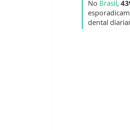
4
No 
Brasil
, 
esporadicame
dental diari