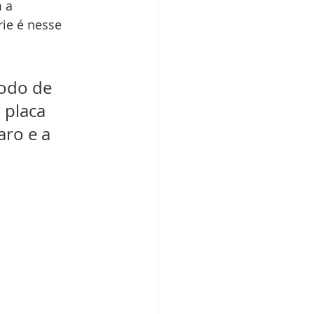
 a 
ie é nesse 
odo de 
 placa 
aro e a 